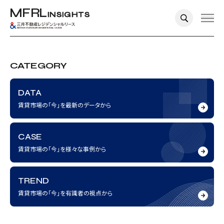
M
F
R
L
I
N
S
I
G
H
T
S
KEYWORDS：
CATEGORY
法人オーナー
DATA
賃貸市場の「今」を最新のデータから
CASE
賃貸市場の「今」を様々な事例から
TREND
賃貸市場の「今」を有識者の視点から