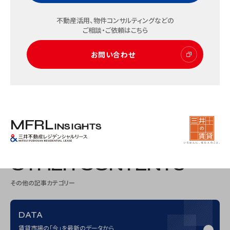
不動産活用、物件コンサルティングなどの
CASE
ご相談・ご依頼はこちら
子育て応援賃貸マンション「ネウボーノ」好調な稼働率の背
お問い合わせ
景にある想いとコンセプトそしてSNS戦略とは？
城東エリア
ファミリー
入居者サービス
リーシング
法人オーナー
2025.10.31
…
1
…
M
F
R
L
INSIGHTS
OTHER CONTENTS
その他の記事カテゴリー
DATA
賃貸市場の「今」を最新のデータから