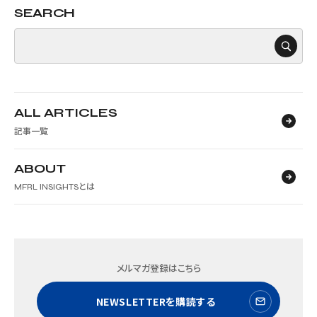
SEARCH
CASE
【中目黒】超人気エリアで想定を超える賃料を実現した市場
分析とリーシング計画とは？
法人オーナー
建て替え
城南エリア
リーシング
事業企画
ALL ARTICLES
マーケティング
デザイン
記事一覧
2025.11.13
ABOUT
MFRL INSIGHTSとは
メルマガ登録はこちら
NEWSLETTERを購読する